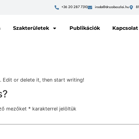
+36 20 287 7310
iroda@drszoboszlai.hu
8
m
Szakterületek
Publikációk
Kapcsolat
Edit or delete it, then start writing!
s?
ező mezőket
*
karakterrel jelöltük