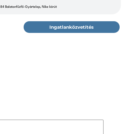
184 Balatonfűzfő-Gyártelep, Nike körút
Ingatlanközvetítés